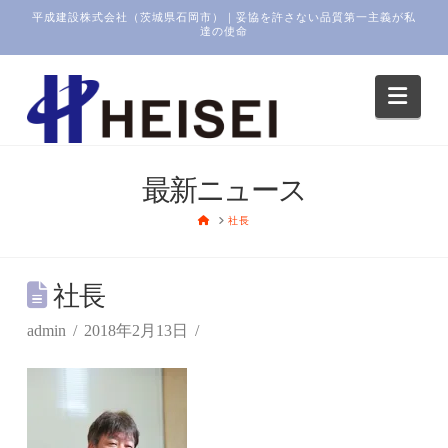
平成建設株式会社（茨城県石岡市）｜妥協を許さない品質第一主義が私
達の使命
Navi
最新ニュース
HOME
社長
社長
admin
2018年2月13日