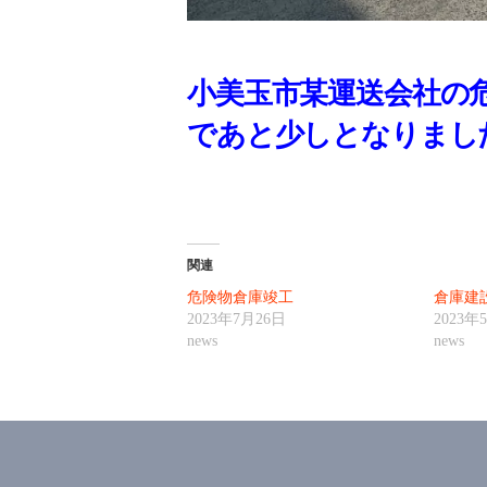
小美玉市某運送会社の
であと少しとなりまし
関連
危険物倉庫竣工
倉庫建
2023年7月26日
2023年
news
news