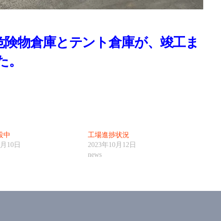
危険物倉庫とテント倉庫が、竣工ま
た。
設中
工場進捗状況
5月10日
2023年10月12日
news