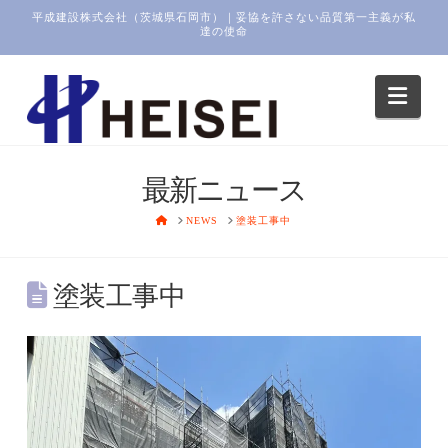
平成建設株式会社（茨城県石岡市）｜妥協を許さない品質第一主義が私
達の使命
Navi
最新ニュース
HOME
NEWS
塗装工事中
塗装工事中