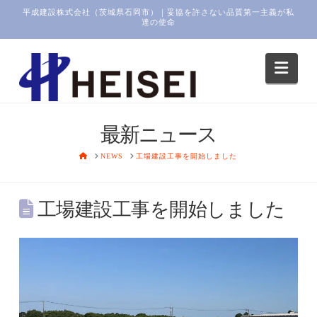
平成建設株式会社（茨城県石岡市）｜妥協を許さない品質第一主義が私
達の使命
Navi
最新ニュース
HOME
NEWS
工場建設工事を開始しました
工場建設工事を開始しました