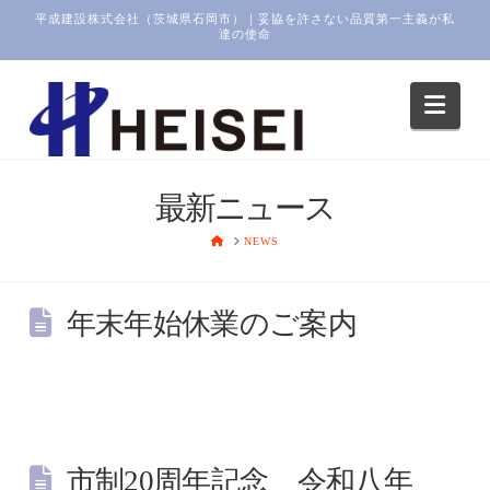
平成建設株式会社（茨城県石岡市）｜妥協を許さない品質第一主義が私
達の使命
Navi
最新ニュース
HOME
NEWS
年末年始休業のご案内
市制20周年記念 令和八年