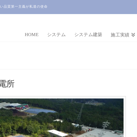
い品質第一主義が私達の使命
HOME
システム
システム建築
施工実績
電所