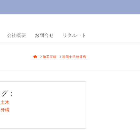
会社概要
お問合せ
リクルート
HOME
施工実績
岩間中学校外構
タグ：
土木
外構