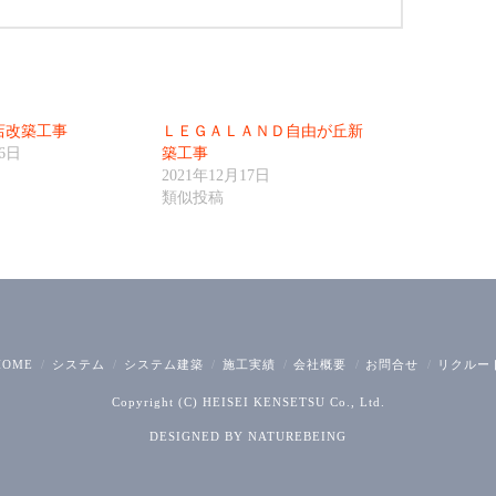
店改築工事
ＬＥＧＡＬＡＮＤ自由が丘新
月6日
築工事
2021年12月17日
類似投稿
HOME
システム
システム建築
施工実績
会社概要
お問合せ
リクルー
Copyright (C) HEISEI KENSETSU Co., Ltd.
DESIGNED BY
NATUREBEING