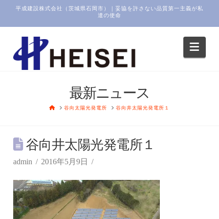
平成建設株式会社（茨城県石岡市）｜妥協を許さない品質第一主義が私
達の使命
Navi
最新ニュース
HOME
谷向太陽光発電所
谷向井太陽光発電所１
谷向井太陽光発電所１
admin
2016年5月9日