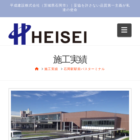
平成建設株式会社（茨城県石岡市）｜妥協を許さない品質第一主義が私
達の使命
Navi
施工実績
HOME
施工実績
石岡駅駅前バスターミナル